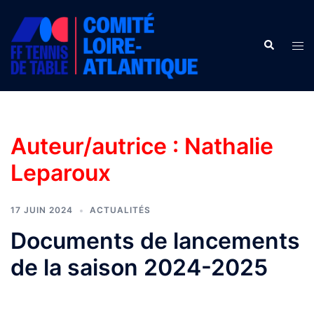
Aller
au
Recherche
contenu
Ouv
le
men
Auteur/autrice :
Nathalie
Leparoux
17 JUIN 2024
ACTUALITÉS
Documents de lancements
de la saison 2024-2025