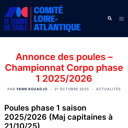
Aller
au
Recherche
contenu
Ouv
le
men
Annonce des poules –
Championnat Corpo phase
1 2025/2026
PAR
YANN KOUADJO
21 OCTOBRE 2025
ACTUALITÉS
Poules phase 1 saison
2025/2026 (Maj capitaines à
21/10/25)