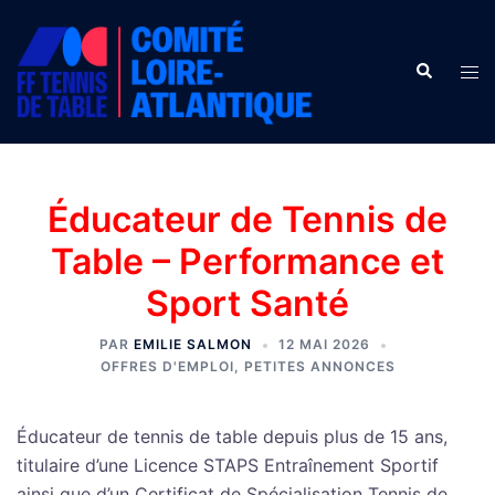
Aller
au
Recherche
contenu
Ouv
le
men
Éducateur de Tennis de
Table – Performance et
Sport Santé
PAR
EMILIE SALMON
12 MAI 2026
OFFRES D'EMPLOI
,
PETITES ANNONCES
Éducateur de tennis de table depuis plus de 15 ans,
titulaire d’une Licence STAPS Entraînement Sportif
ainsi que d’un Certificat de Spécialisation Tennis de