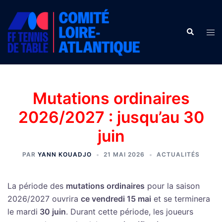
Aller
au
Recherche
contenu
Ouv
le
men
Mutations ordinaires
2026/2027 : jusqu’au 30
juin
PAR
YANN KOUADJO
21 MAI 2026
ACTUALITÉS
La période des
mutations ordinaires
pour la saison
2026/2027 ouvrira
ce vendredi 15 mai
et se terminera
le mardi
30 juin
. Durant cette période, les joueurs