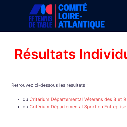
Aller
au
contenu
Résultats Individ
Retrouvez ci-dessous les résultats :
du
Critérium Départemental Vétérans des 8 et
du
Critérium Départemental Sport en Entrepris