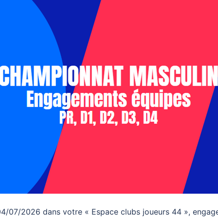
04/07/2026 dans votre « Espace clubs joueurs 44 », engage